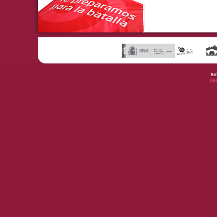
av
de